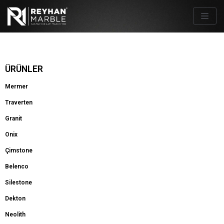
İçeriğe
geç
ÜRÜNLER
Mermer
Traverten
Granit
Onix
Çimstone
Belenco
Silestone
Dekton
Neolith