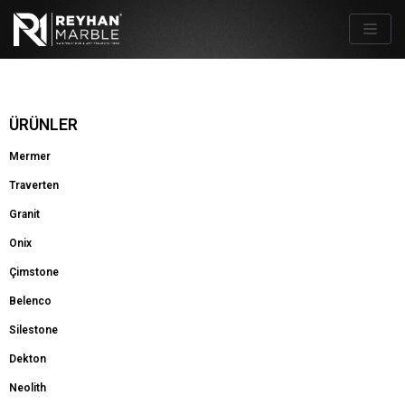
İçeriğe
geç
ÜRÜNLER
Mermer
Traverten
Granit
Onix
Çimstone
Belenco
Silestone
Dekton
Neolith