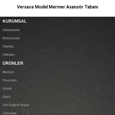
Versace Model Mermer Asansör Tabanı
KURUMSAL
Hakkımızda
Referanslar
Fabrika
Videolar
ÜRÜNLER
Mermer
Traverten
Granit
Onyx
Yarı Değerli Taşlar
Çimstone