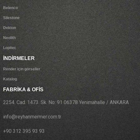
Belenco
Silestone
Dekton
Neolith
Lopitec
İNDİRMELER
Render için görseller
Katalog
FABRİKA & OFİS
2254. Cad. 1473. Sk. No: 91 06378 Yenimahalle / ANKARA
info@reyhanmermer.com.tr
+90 312 395 93 93