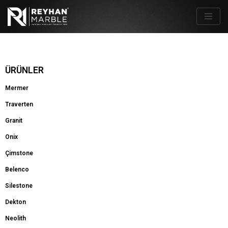
İçeriğe
geç
ÜRÜNLER
Mermer
Traverten
Granit
Onix
Çimstone
Belenco
Silestone
Dekton
Neolith