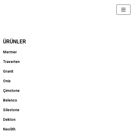
İçeriğe
geç
ÜRÜNLER
Mermer
Traverten
Granit
Onix
Çimstone
Belenco
Silestone
Dekton
Neolith